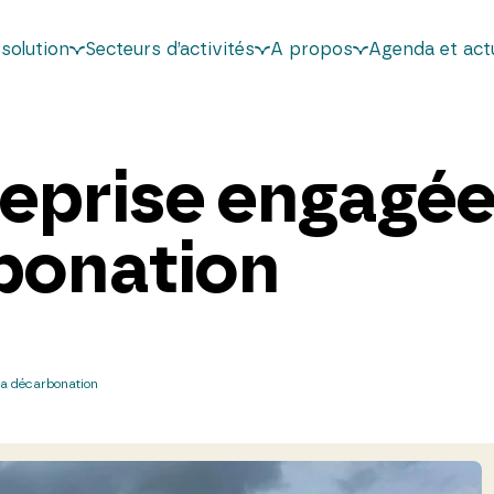
solution
Secteurs d’activités
A propos
Agenda et actu
reprise engagé
bonation
la décarbonation