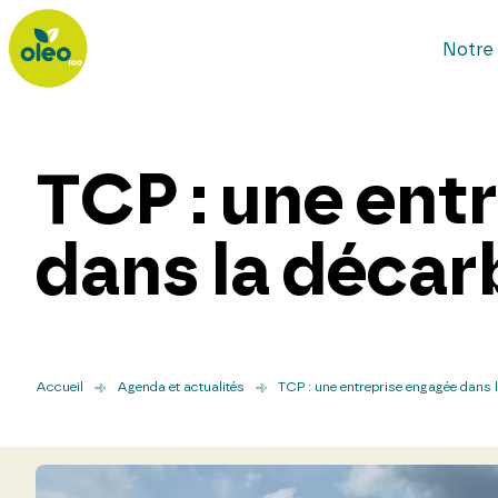
Notre 
TCP : une ent
dans la décar
Accueil
Agenda et actualités
TCP : une entreprise engagée dans 