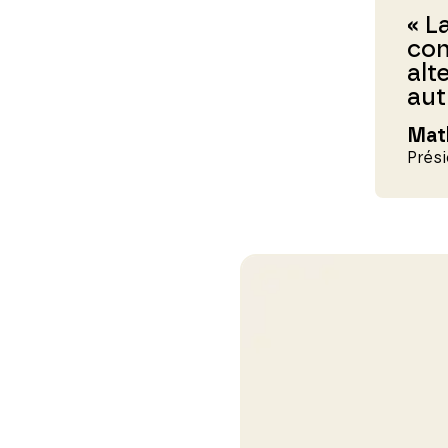
« L
con
alt
aut
Mat
Prés