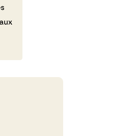
es
 aux