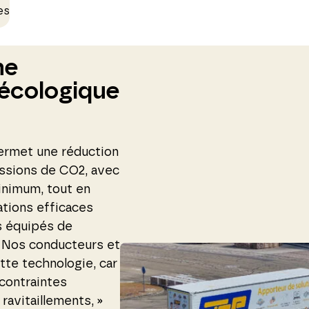
es
ne
 écologique
ermet une réduction
issions de CO
2
, avec
inimum, tout en
tions efficaces
s équipés de
« Nos conducteurs et
tte technologie, car
 contraintes
 ravitaillements, »