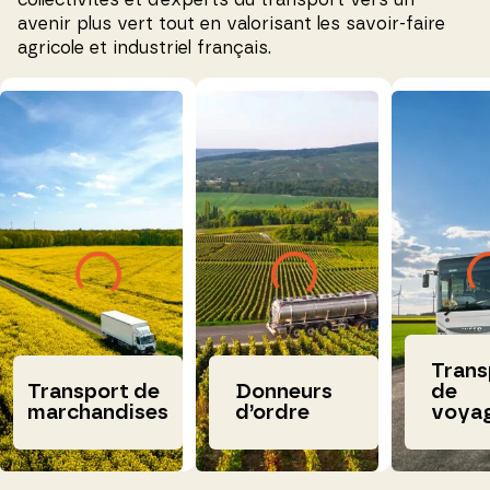
collectivités et d’experts du transport vers un
avenir plus vert tout en valorisant les savoir-faire
agricole et industriel français.
Trans
Transport de
Donneurs
de
marchandises
d’ordre
voya